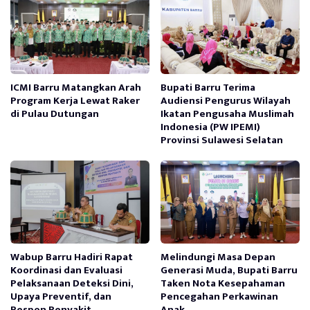
ICMI Barru Matangkan Arah
Bupati Barru Terima
Program Kerja Lewat Raker
Audiensi Pengurus Wilayah
di Pulau Dutungan
Ikatan Pengusaha Muslimah
Indonesia (PW IPEMI)
Provinsi Sulawesi Selatan
Wabup Barru Hadiri Rapat
Melindungi Masa Depan
Koordinasi dan Evaluasi
Generasi Muda, Bupati Barru
Pelaksanaan Deteksi Dini,
Taken Nota Kesepahaman
Upaya Preventif, dan
Pencegahan Perkawinan
Respon Penyakit
Anak