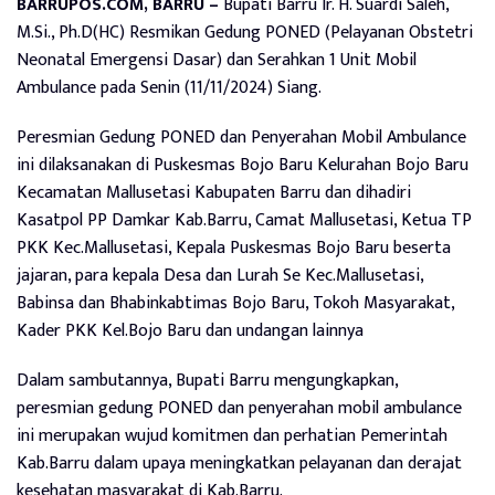
BARRUPOS.COM, BARRU –
Bupati Barru Ir. H. Suardi Saleh,
M.Si., Ph.D(HC) Resmikan Gedung PONED (Pelayanan Obstetri
Neonatal Emergensi Dasar) dan Serahkan 1 Unit Mobil
Ambulance pada Senin (11/11/2024) Siang.
Peresmian Gedung PONED dan Penyerahan Mobil Ambulance
ini dilaksanakan di Puskesmas Bojo Baru Kelurahan Bojo Baru
Kecamatan Mallusetasi Kabupaten Barru dan dihadiri
Kasatpol PP Damkar Kab.Barru, Camat Mallusetasi, Ketua TP
PKK Kec.Mallusetasi, Kepala Puskesmas Bojo Baru beserta
jajaran, para kepala Desa dan Lurah Se Kec.Mallusetasi,
Babinsa dan Bhabinkabtimas Bojo Baru, Tokoh Masyarakat,
Kader PKK Kel.Bojo Baru dan undangan lainnya
Dalam sambutannya, Bupati Barru mengungkapkan,
peresmian gedung PONED dan penyerahan mobil ambulance
ini merupakan wujud komitmen dan perhatian Pemerintah
Kab.Barru dalam upaya meningkatkan pelayanan dan derajat
kesehatan masyarakat di Kab.Barru.