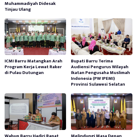
Muhammadiyah Didesak
Tinjau Ulang
ICMI Barru Matangkan Arah
Bupati Barru Terima
Program Kerja Lewat Raker
Audiensi Pengurus Wilayah
di Pulau Dutungan
Ikatan Pengusaha Muslimah
Indonesia (PW IPEMI)
Provinsi Sulawesi Selatan
Wabup Barru Hadiri Rapat
Melindungi Masa Depan