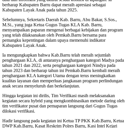
berharap Kabupaten Barru dapat meraih apresiasi sebagai
Kabupaten Layak Anak pada tahun 2025.
Sebelumnya, Sekretaris Daerah Kab. Barru, Abu Bakar, S.Sos.,
M.Si., yang juga Ketua Gugus Tugas KLA Kab. Barru,
menyampaikan paparan mengenai berbagai kebijakan dan program
yang telah dilaksanakan oleh Pemkab.Barru bersama para
pemangku kepentingan dalam upaya memenuhi indikator
Kabupaten Layak Anak.
Ia mengungkapkan bahwa Kab.Barru telah meraih sejumlah
penghargaan KLA, di antaranya penghargaan kategori Madya pada
tahun 2021 dan 2022, serta penghargaan kategori Nindya pada
tahun 2023 dan berharap tahun ini Pemkab.Barru kembali meraih
penghargaan KLA kategori Utama dengan terus meningkatkan
kualitas layanan dan memperluas jangkauan program perlindungan
anak secara menyeluruh dan berkelanjutan.
Hingga kegiatan ini dirilis, Tim Verifikasi masih melaksanakan
kegiatan secara hybrid yang mengkombinasikan metode daring oleh
tim verifikator pusat dan pemaparan langsung dari Gugus Tugas
dilokasi verifikasi.
Hadir langsung pada kegiatan ini Ketua TP PKK Kab.Barru, Ketua
DWP Kab.Barru, Kasat Reskrim Polres Barru, Kasi Intel Kejari