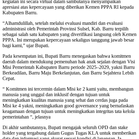
kegiatan ini secara virtual dalam sambutanya menyampaikan
apresiasi atas kepercayaan yang diberikan Kemen PPPA RI kepada
Kabupaten Barru.
“Alhamdulillah, setelah melalui evaluasi mandiri dan evaluasi
administrasi oleh Pemerintah Provinsi Sulsel, Kab. Barru terpilih
sebagai salah satu kabupaten yang diverifikasi langsung oleh Kemen
PPPA. Ini merupakan kepercayaan sekaligus tanggung jawab besar
bagi kami,” ujar Bupati.
Pada kesempatan ini, Bupati Barru menegaskan bahwa komitmen
daerah dalam mendukung pemenuhan hak anak sejalan dengan Visi
Misi Pemerintah Kabupaten Barru periode 2025–2029, yakni Barru
Berkeadilan, Barru Maju Berkelanjutan, dan Barru Sejahtera Lebih
Cepat.
“ Komitmen ini tercermin dalam Misi ke 2 kami yaitu, membangun
manusia yang unggul dan inklusif dengan tujuan untuk
meningkatkan kualitas manusia yang sehat dan cerdas juga pada
Misi ke 4 yakni, meningkatkan good governance yang bernafaskan
keagamaan dengan tujuan untuk meningkatkan integritas tata kelola
pemerintahan “, jelasnya
Di akhir sambutannya, Bupati mengajak seluruh OPD dan stake
holder yang tergabung dalam Gugus Tugas KLA untuk memberikan
data dan informasi yang akurat sesuai kondisi di lapangan. Ia