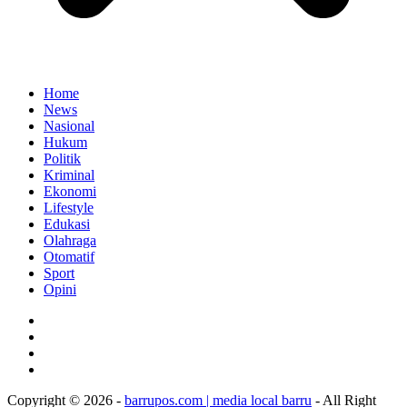
Home
News
Nasional
Hukum
Politik
Kriminal
Ekonomi
Lifestyle
Edukasi
Olahraga
Otomatif
Sport
Opini
Copyright © 2026 -
barrupos.com | media local barru
- All Right