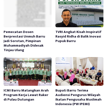
Pemecatan Dosen
TVRI Angkat Kisah Inspiratif
Berprestasi Unmuh Barru
Rasyid Ridha di Balik Inovasi
Jadi Sorotan, Pimpinan
Pupuk Barru
Muhammadiyah Didesak
Tinjau Ulang
ICMI Barru Matangkan Arah
Bupati Barru Terima
Program Kerja Lewat Raker
Audiensi Pengurus Wilayah
di Pulau Dutungan
Ikatan Pengusaha Muslimah
Indonesia (PW IPEMI)