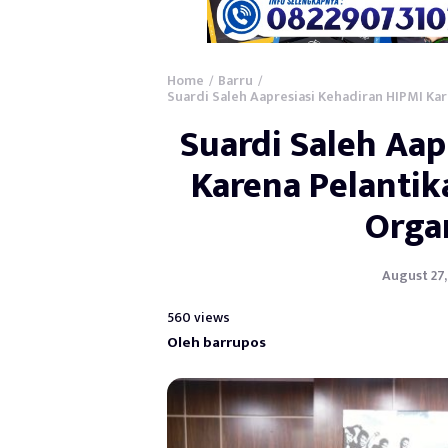
Home
Barru
/
/
Suardi Saleh Aapresiasi Kehadiran HIPMI Ka
Suardi Saleh Aap
Karena Pelanti
Orga
August 27,
560 views
Oleh barrupos