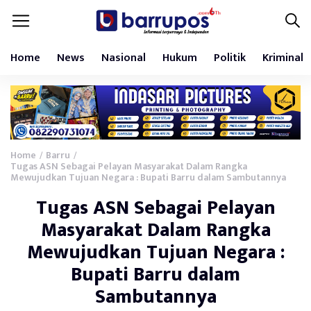
Home
News
Nasional
Hukum
Politik
Kriminal
Home
Barru
/
/
Tugas ASN Sebagai Pelayan Masyarakat Dalam Rangka
Mewujudkan Tujuan Negara : Bupati Barru dalam Sambutannya
Tugas ASN Sebagai Pelayan
Masyarakat Dalam Rangka
Mewujudkan Tujuan Negara :
Bupati Barru dalam
Sambutannya